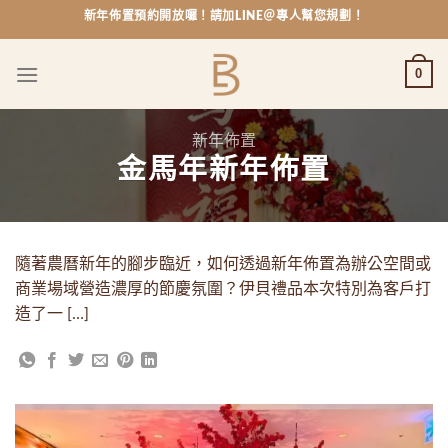
Skip
新年佈置預約開放囉！請加LINE＠專人幫您規劃！
to
content
0
新年佈置
金馬年新年佈置
隨著農曆新年的腳步臨近，如何透過新年佈置為辦公空間或
商業場域營造濃厚的節慶氛圍？伊貝禮品本次特別為客戶打
造了一 […]