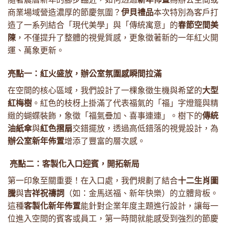
商業場域營造濃厚的節慶氛圍？
伊貝禮品
本次特別為客戶打
造了一系列結合「現代美學」與「傳統寓意」的
春節空間美
陳
，不僅提升了整體的視覺質感，更象徵著新的一年紅火開
運、萬象更新。
亮點一：紅火盛放，辦公室氛圍感瞬間拉滿
在空間的核心區域，我們設計了一棵象徵生機與希望的
大型
紅梅樹
。紅色的枝枒上掛滿了代表福氣的「福」字燈籠與精
緻的蝴蝶裝飾，象徵「福氣疊加、喜事連連」。樹下的
傳統
油紙傘
與
紅色摺扇
交錯擺放，透過高低錯落的視覺設計，為
辦公室新年佈置
增添了豐富的層次感。
亮點二：客製化入口迎賓，開拓新局
第一印象至關重要！在入口處，我們規劃了結合
十二生肖圖
騰
與
吉祥祝禱詞
（如：金馬送福、新年快樂）的立體背板。
這種
客製化新年佈置
能針對企業年度主題進行設計，讓每一
位進入空間的賓客或員工，第一時間就能感受到強烈的節慶