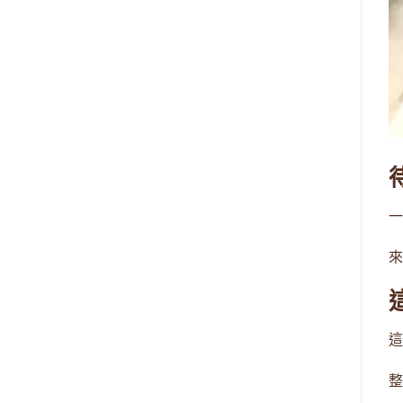
一
來
這
整