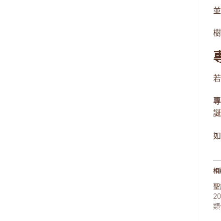
並
樹
若
專
誕
如
相
聖
20
類