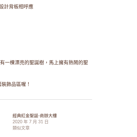
設計背板相呼應
有一棵漂亮的聖誕樹，馬上擁有熱鬧的聖
誕裝飾品區
喔！
經典紅金聖誕-商辦大樓
2020 年 7 月 31 日
類似文章