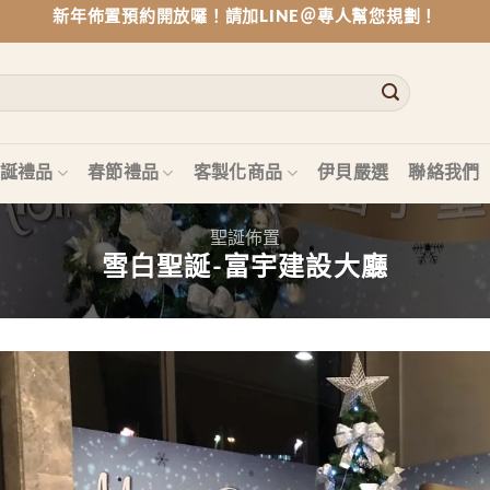
新年佈置預約開放囉！請加LINE＠專人幫您規劃！
誕禮品
春節禮品
客製化商品
伊貝嚴選
聯絡我們
聖誕佈置
雪白聖誕-富宇建設大廳