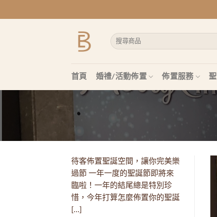
Skip
to
content
搜
尋
關
鍵
字:
首頁
婚禮/活動佈置
佈置服務
聖
待客佈置聖誕空間，讓你完美樂
過節 一年一度的聖誕節即將來
臨啦！一年的結尾總是特別珍
惜，今年打算怎麼佈置你的聖誕
[…]