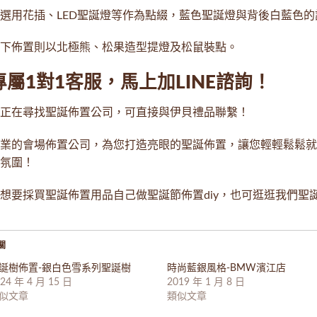
選用
花插
、
LED聖誕燈
等作為點綴，藍色聖誕燈與背後白藍色的
下佈置則以
北極熊
、
松果造型提燈
及松鼠裝點。
專屬1對1客服，馬上
加LINE
諮詢！
正在尋找聖誕佈置公司，可直接與伊貝禮品聯繫！
業的會場佈置公司，為您打造亮眼的聖誕佈置，讓您輕輕鬆鬆就
氛圍！
想要採買聖誕佈置用品自己做聖誕節佈置diy，也可逛逛我們
聖
關
誕樹佈置-銀白色雪系列聖誕樹
時尚藍銀風格-BMW濱江店
24 年 4 月 15 日
2019 年 1 月 8 日
似文章
類似文章