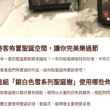
待客佈置聖誕空間，讓你完美樂過節
年一度的聖誕節即將來臨啦！一年的結尾總是特別珍惜，今年打
看看我們佈置過的作品，給你點聖誕佈置創意吧！
這組「
銀白色雪系列聖誕樹
」使用哪些佈
款聖誕樹以銀白雙色搭配，使用以大量的白色與銀色，搭配閃閃
體主要使用
聖誕彩球
、
聖誕花
、
緞帶
做主要視覺呈現