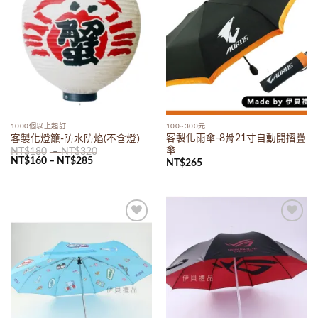
1000個以上起訂
100~300元
客製化雨傘-8骨21寸自動開摺疊
客製化燈籠-防水防焰(不含燈）
傘
NT$
180
–
NT$
320
NT$
160
–
NT$
285
NT$
265
Add to
Add to
wishlist
wishlist