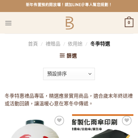
Skip
新年佈置預約開放囉！請加LINE＠專人幫您規劃！
to
content
0
首頁
/
禮贈品
/
依用途
/
冬季特選
篩選
冬季特惠禮品專區，精選應景實用商品，適合歲末年終送禮
或活動回饋，讓溫暖心意在寒冬中傳遞。
Add to
Add to
wishlist
wishlist