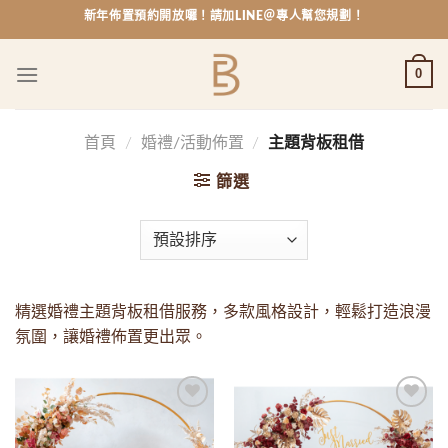
Skip
新年佈置預約開放囉！請加LINE＠專人幫您規劃！
to
content
0
首頁
/
婚禮/活動佈置
/
主題背板租借
篩選
精選婚禮主題背板租借服務，多款風格設計，輕鬆打造浪漫
氛圍，讓婚禮佈置更出眾。
Add to
Add to
wishlist
wishlist