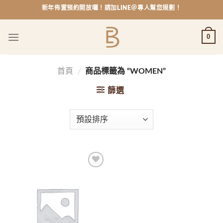
Skip
新年佈置預約開放囉！請加LINE＠專人幫您規劃！
to
content
0
首頁
/
商品標籤為 “WOMEN”
篩選
Add to
wishlist