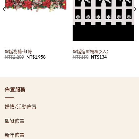
.
.
聖誕樹藤-紅綠
聖誕造型柵欄(2入）
原
目
原
目
NT$
2,200
NT$
1,958
NT$
150
NT$
134
始
前
始
前
價
價
價
價
格：
格：
格：
格：
NT$2,200。
NT$1,958。
NT$150。
NT$134。
佈置服務
婚禮/活動佈置
聖誕佈置
新年佈置