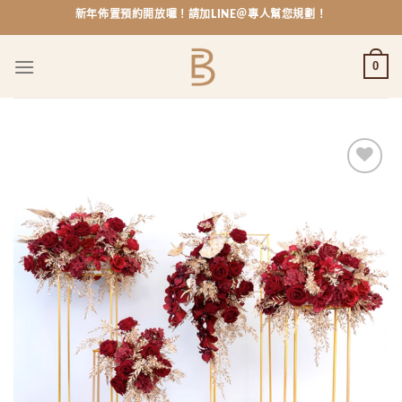
Skip
新年佈置預約開放囉！請加LINE＠專人幫您規劃！
to
content
0
Add to
wishlist