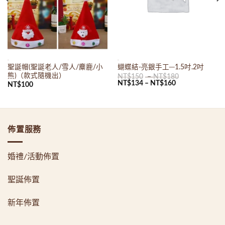
.
.
聖誕帽(聖誕老人/雪人/麋鹿/小
蝴蝶結-亮銀手工─1.5吋.2吋
熊)（款式隨機出）
NT$
150
–
NT$
180
NT$
134
–
NT$
160
NT$
100
佈置服務
婚禮/活動佈置
聖誕佈置
新年佈置