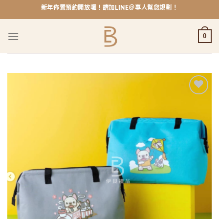
Skip
新年佈置預約開放囉！請加LINE＠專人幫您規劃！
to
content
0
Add to
wishlist