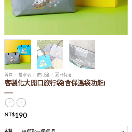
首頁
/
禮贈品
/
依用途
/
夏日特選
客製化大開口旅行袋(含保溫袋功能)
NT$
190
客製