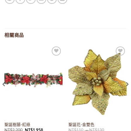
相關商品
Add to
Add to
wishlist
wishlist
.
.
聖誕樹藤-紅綠
聖誕花-金雙色
原
目
NT$
2,200
NT$
1,958
NT$
110
–
NT$
130