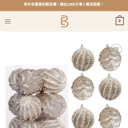
Skip
新年佈置預約開放囉！請加LINE＠專人幫您規劃！
to
content
0
Add to
wishlist