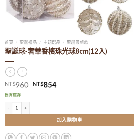
首頁
/
聖誕禮品
/
主題選品
/
聖誕最新款
聖誕球-奢華香檳珠光球8cm(12入)
原
目
NT$
960
NT$
854
始
前
尚有庫存
價
價
聖誕球-奢華香檳珠光球8cm(12入) 數量
格：
格：
NT$960。
NT$854。
加入購物車