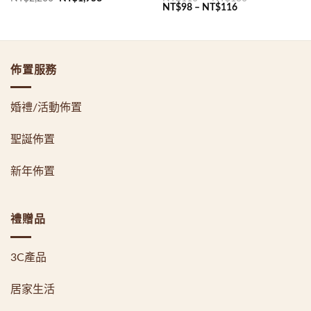
始
前
NT$
98
–
NT$
116
價
價
格：
格：
NT$2,200。
NT$1,958。
佈置服務
婚禮/活動佈置
聖誕佈置
新年佈置
禮贈品
3C產品
居家生活