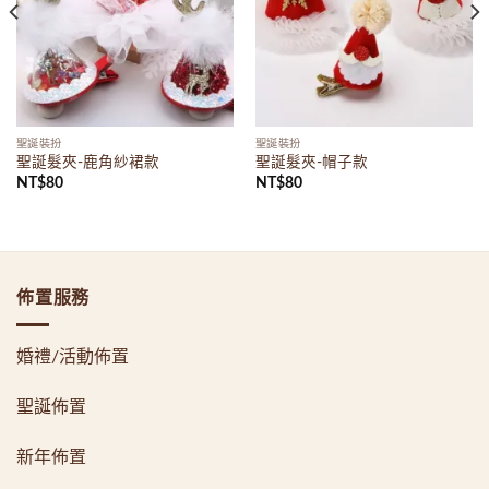
聖誕裝扮
聖誕裝扮
聖誕髮夾-鹿角紗裙款
聖誕髮夾-帽子款
NT$
80
NT$
80
佈置服務
婚禮/活動佈置
聖誕佈置
新年佈置