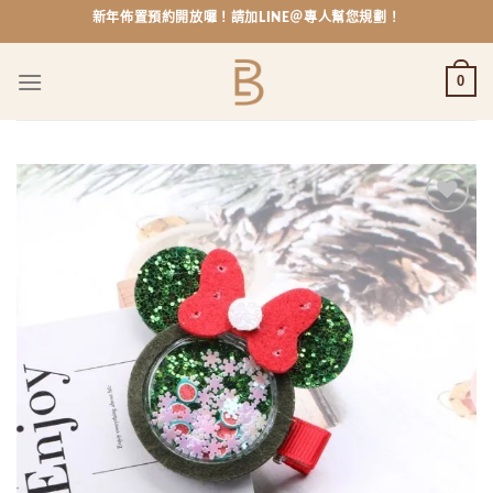
Skip
新年佈置預約開放囉！請加LINE＠專人幫您規劃！
to
content
0
Add to
wishlist