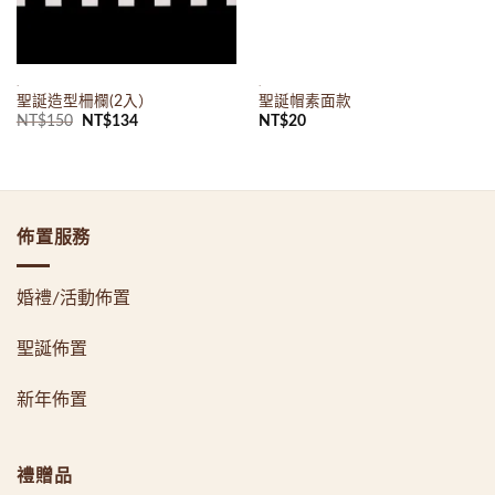
.
.
聖誕造型柵欄(2入）
聖誕帽素面款
原
目
NT$
150
NT$
134
NT$
20
始
前
價
價
格：
格：
NT$150。
NT$134。
佈置服務
婚禮/活動佈置
聖誕佈置
新年佈置
禮贈品