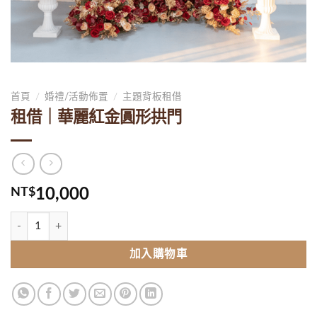
首頁
/
婚禮/活動佈置
/
主題背板租借
租借｜華麗紅金圓形拱門
NT$
10,000
租借｜華麗紅金圓形拱門 數量
加入購物車