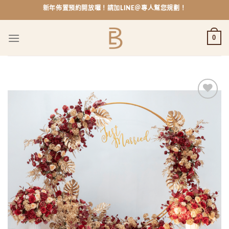
Skip
新年佈置預約開放囉！請加LINE＠專人幫您規劃！
to
content
0
Add to
wishlist