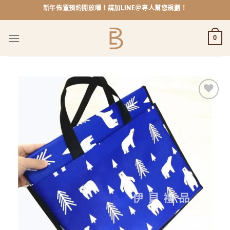
Skip
新年佈置預約開放囉！請加LINE＠專人幫您規劃！
to
content
0
Add to
wishlist