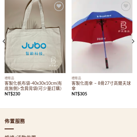
Add to
Add to
wishlist
wishlist
禮贈品
禮贈品
客製化帆布袋-40x30x10cm(有
客製化雨傘 – 8骨27寸高爾夫球
底無側)-含肩背袋(可少量訂購）
傘
NT$
230
NT$
305
佈置服務