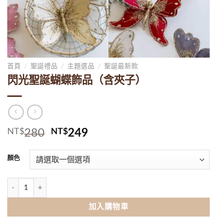
首頁
/
聖誕禮品
/
主題選品
/
聖誕最新款
閃光聖誕蝴蝶飾品（含夾子）
原
目
NT$
280
NT$
249
始
前
價
價
顏色
格：
格：
NT$280。
NT$249。
閃光聖誕蝴蝶飾品（含夾子） 數量
加入購物車