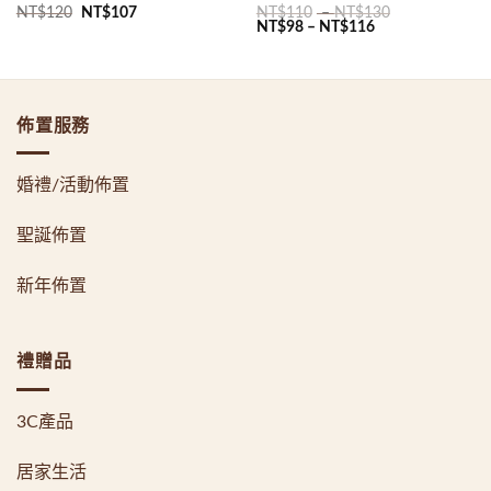
原
目
NT$
120
NT$
107
NT$
110
–
NT$
130
始
前
NT$
98
–
NT$
116
價
價
格：
格：
NT$120。
NT$107。
佈置服務
婚禮/活動佈置
聖誕佈置
新年佈置
禮贈品
3C產品
居家生活