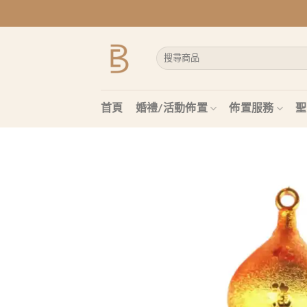
Skip
to
content
搜
尋
關
鍵
字:
首頁
婚禮/活動佈置
佈置服務
聖