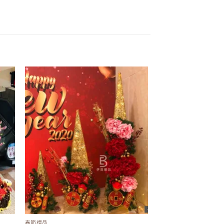
 to
Add to
list
wishlist
春節禮品