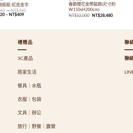
春節櫻花金幣裝飾(尺寸約
爺娃娃-紅底金字
W150xH200cm)
360
–
NT$
460
320
–
NT$
409
原
目
NT$
32,000
NT$
28,480
始
前
價
價
格：
格：
NT$32,000。
NT$28,48
禮贈品
聯
3C產品
聯
居家生活
LI
餐具｜水瓶
衣服｜包袋
文具｜辦公
旅行｜野餐｜露營