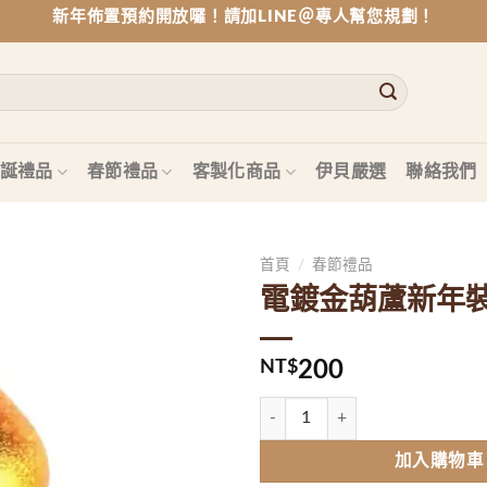
新年佈置預約開放囉！請加LINE＠專人幫您規劃！
誕禮品
春節禮品
客製化商品
伊貝嚴選
聯絡我們
首頁
/
春節禮品
電鍍金葫蘆新年
Add to
wishlist
NT$
200
電鍍金葫蘆新年裝飾 數量
加入購物車