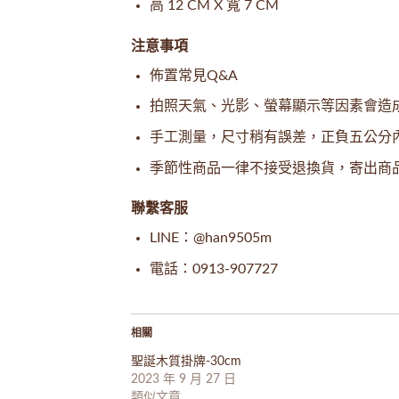
高 12 CM X 寬 7 CM
注意事項
佈置常見Q&A
拍照天氣、光影、螢幕顯示等因素會造
手工測量，尺寸稍有誤差，正負五公分
季節性商品一律不接受退換貨，寄出商
聯繫客服
LINE：@han9505m
電話：0913-907727
相關
聖誕木質掛牌-30cm
2023 年 9 月 27 日
類似文章