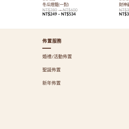
冬瓜燈籠(一對)
財神
8
NT$
280
–
NT$
600
NT$
NT$
249
–
NT$
534
NT$
佈置服務
婚禮/活動佈置
聖誕佈置
新年佈置