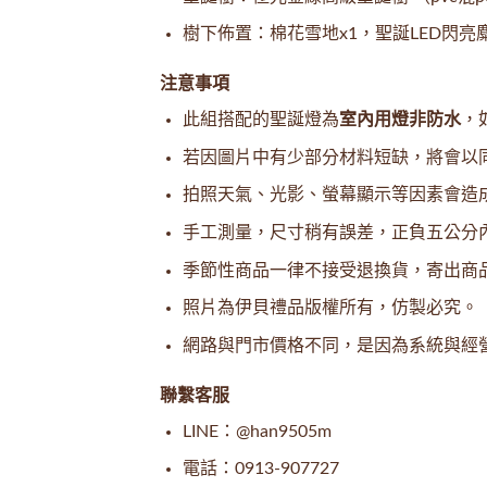
樹下佈置：
棉花雪地x1，聖誕LED閃亮
注意事項
此組搭配的聖誕燈為
室內用燈非防水
，
若因圖片中有少部分材料短缺，將會以
拍照天氣、光影、螢幕顯示等因素會造
手工測量，尺寸稍有誤差，正負五公分
季節性商品一律不接受退換貨，寄出商
照片為伊貝禮品版權所有，仿製必究。
網路與門市價格不同，是因為系統與經
聯繫客服
LINE：@han9505m
電話：0913-907727