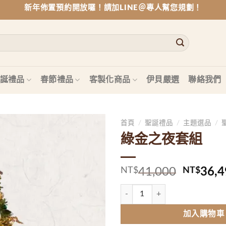
新年佈置預約開放囉！請加LINE＠專人幫您規劃！
誕禮品
春節禮品
客製化商品
伊貝嚴選
聯絡我們
首頁
/
聖誕禮品
/
主題選品
/
綠金之夜套組
Add to
wishlist
原
NT$
41,000
NT$
36,4
始
綠金之夜套組 數量
價
格：
加入購物車
NT$41