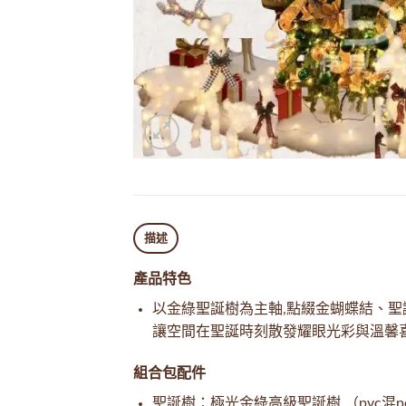
描述
產品特色
以金綠聖誕樹為主軸,點綴金蝴蝶結、聖
讓空間在聖誕時刻散發耀眼光彩與溫馨
組合包配件
聖誕樹：極光金綠高級聖誕樹 （pvc混pe)