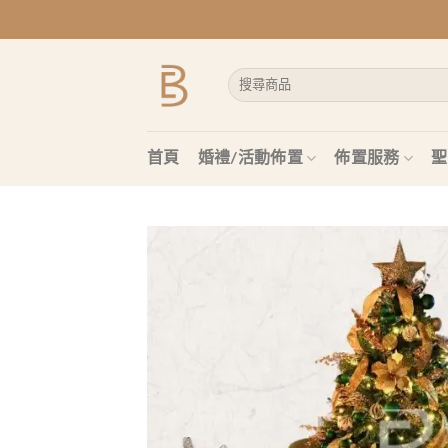
Skip
to
content
搜
尋
關
鍵
字:
首頁
婚禮/活動佈置
佈置服務
聖