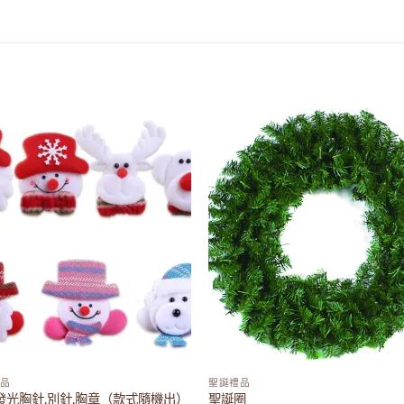
Add to
Add
wishlist
wish
品
聖誕禮品
發光胸針.別針.胸章（款式隨機出）
聖誕圈