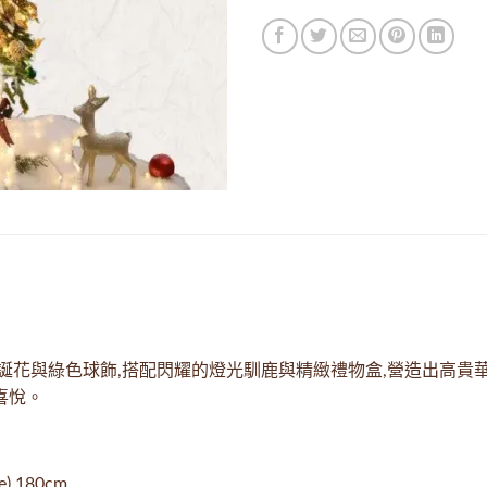
誕花與綠色球飾,搭配閃耀的燈光馴鹿與精緻禮物盒,營造出高貴
喜悅。
 180cm