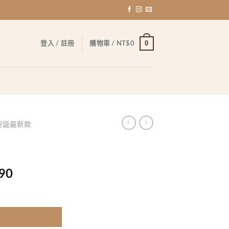
0
登入 / 註冊
購物車 /
NT$
0
聖誕最新款
目
90
前
價
格：
,000。
NT$36,490。